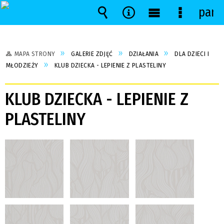
pane
Wyszukiwarka
Narzędzia
Menu
Menu
główne
szczegół
MAPA STRONY
GALERIE ZDJĘĆ
DZIAŁANIA
DLA DZIECI I
MŁODZIEŻY
KLUB DZIECKA - LEPIENIE Z PLASTELINY
KLUB DZIECKA - LEPIENIE Z
PLASTELINY